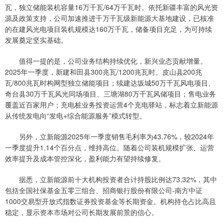
瓦，独立储能装机容量16万千瓦/64万千瓦时。依托新疆丰富的风光资
源及政策支持，公司加速推进千万千瓦级新能源大基地建设，已核准
的在建风光电项目装机规模达160万千瓦，储备项目充足，为可持续
发展奠定坚实基础。
值得一提的是，公司业务结构持续优化，新兴业态贡献增量。
2025年一季度，新建和田县300兆瓦/1200兆瓦时、皮山县200兆
瓦/800兆瓦时构网型独立储能项目；续建达坂城50万千瓦风电项目、
奇台县30万千瓦风光同场项目、三塘湖80万千瓦风储项目；售电业务
覆盖近百家用户；充电桩业务投资运营4个充电驿站，标志着立新能源
从传统发电向“发电+综合能源服务”模式转型。
另外，立新能源2025年一季度销售毛利率为43.76%，较2024年
一季度提升1.14个百分点，维持高位。随着公司装机规模扩张、运营
效率提升及成本管控深化，盈利能力有望持续修复。
据悉，立新能源前十大机构投资者合计持股比例达73.32%，其中
包括全国社保基金五零三组合、招商银行股份有限公司-南方中证
1000交易型开放式指数证券投资基金等长期资金。机构持仓占比高且
稳定，显示资本市场对公司长期发展前景的信心。