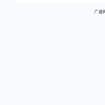
服务机器人结对....
广盛