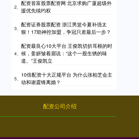
配资首富股票配资网 北京求购广厦超级外
2、
援优先续约权
配资证券股票配资 浙江男篮今夏补强太
3、
狠！17助神控加盟，争冠只差最后一步？
配资最良心10大平台 王俊凯切折耳根的时
候，姜妍皱着眉说：“这个一股生锈的味
4、
道。”王俊凯立
10倍配资十大正规平台 为什么张柏芝会主
5、
动和谢霆锋离婚？
配资公司介绍