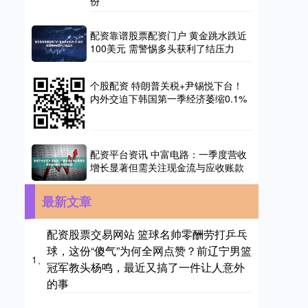
份
配资靠谱股票配资门户 黄金跳水跌近
100美元 需警惕多头获利了结压力
个股配资 特朗普关税+尹锡悦下台！
内外交迫下韩国第一季经济萎缩0.1%
配资平台资讯 中富电路：一季度营收
增长显著但需关注现金流与应收账款
最新文章
配资股票交易网站 篮球名帅零酬劳打乒乓
球，这份“傻气”为何全网点赞？前辽宁男篮
1、
冠军教头杨鸣，最近又搞了一件让人意外
的事